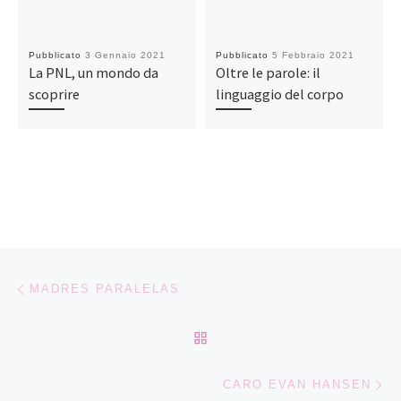
Pubblicato
3 Gennaio 2021
Pubblicato
5 Febbraio 2021
La PNL, un mondo da
Oltre le parole: il
scoprire
linguaggio del corpo
Navigazione articoli
Articolo precedente
MADRES PARALELAS
RITORNA ALLA LISTA DEG
Ar
CARO EVAN HANSEN