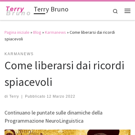
Terry Bruno
Passa al contenuto
Search
Me
Pagina iniziale
»
Blog
»
Karmanews
»
Come liberarsi dai ricordi
spiacevoli
KARMANEWS
Come liberarsi dai ricordi
spiacevoli
di
Terry
|
Pubblicato
12 Marzo 2022
Continuano le puntate sulle dinamiche della
Programmazione NeuroLinguistica