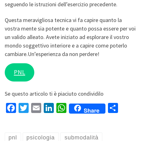
seguendo le istruzioni dell’esercizio precedente.
Questa meravigliosa tecnica vi fa capire quanto la
vostra mente sia potente e quanto possa essere per voi
un valido alleato. Avete iniziato ad esplorare il vostro
mondo soggettivo interiore e a capire come poterlo
cambiare.Un’esperienza da non perdere!
PNL
Se questo articolo ti è piaciuto condividilo
Fa
T
E
Li
W
S
Share
ce
wi
m
n
h
h
b
tt
ai
ke
at
ar
o
er
l
dI
sA
e
pnl
psicologia
submodalità