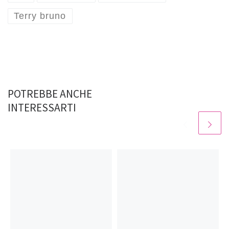
o
n
p
Terry bruno
k
p
POTREBBE ANCHE
INTERESSARTI