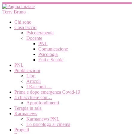
Passa
al
Terry Bruno
contenuto
Chi sono
Cosa faccio
Psicoterapeuta
Docente
PNL
Comunicazione
Psicologia
Enti e Scuole
PNL
Pubblicazioni
Libri
Articoli
I Racconti …
Prima e dopo emergenza Covid-19
4 chiacchiere con…
Approfondimenti
Terapia in sala
Karmanews
Karmanews PNL
Lo psicologo al cinema
Progetti