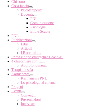
Chi sono
Cosa faccio
Psicoterapeuta
Docente
PNL
Comunicazione
Psicologia
Enti e Scuole
PNL
Pubblicazioni
Libri
Articoli
I Racconti …
Prima e dopo emergenza Covid-19
4 chiacchiere con…
Approfondimenti
Terapia in sala
Karmanews
Karmanews PNL
Lo psicologo al cinema
Progetti
Eventi
Convegni
Presentazioni
Interviste