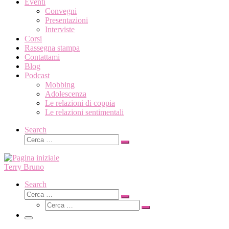
Eventi
Convegni
Presentazioni
Interviste
Corsi
Rassegna stampa
Contattami
Blog
Podcast
Mobbing
Adolescenza
Le relazioni di coppia
Le relazioni sentimentali
Search
Cerca
Cerca
…
Terry Bruno
Search
Cerca
Cerca
Cerca
…
Cerca
…
Menu