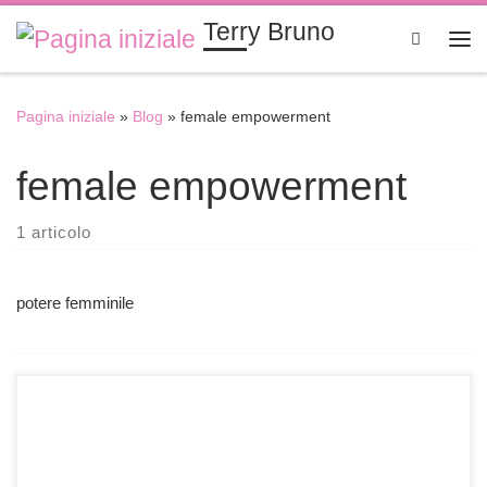
Terry Bruno
Passa al contenuto
Search
Me
Pagina iniziale
»
Blog
»
female empowerment
female empowerment
1 articolo
potere femminile
Finiti i tempi delle Bond-girls che attorniano l’affascinante
007. Con “Atomica Bionda” – dal celebre graphic novel di