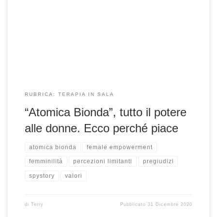
Antony Johnston e Sam Hart – la spia è donna ed è lei la
protagonista assoluta che riesce ad annullare nugoli di
uomini, impotenti di fronte alla sua abilità. La psicoterapeuta
Terry […]
RUBRICA: TERAPIA IN SALA
“Atomica Bionda”, tutto il potere
alle donne. Ecco perché piace
atomica bionda
female empowerment
femminilità
percezioni limitanti
pregiudizi
spystory
valori
di
Terry
Pubblicato
31 Dicembre 2020