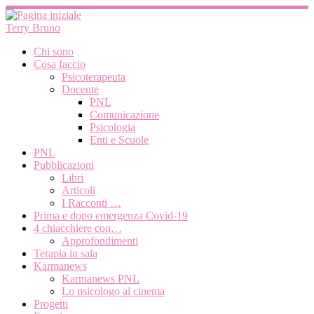
Passa
al
Terry Bruno
contenuto
Chi sono
Cosa faccio
Psicoterapeuta
Docente
PNL
Comunicazione
Psicologia
Enti e Scuole
PNL
Pubblicazioni
Libri
Articoli
I Racconti …
Prima e dopo emergenza Covid-19
4 chiacchiere con…
Approfondimenti
Terapia in sala
Karmanews
Karmanews PNL
Lo psicologo al cinema
Progetti