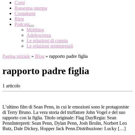
Corsi
Rassegna stampa
Contattami
Blog
Podcast
Mobbing
Adolescenza
Le relazioni di coppia
Le relazioni sentimentali
Pagina iniziale
»
Blog
»
rapporto padre figlia
rapporto padre figlia
1 articolo
L’ultimo film di Sean Penn, in cui le emozioni sono le protagoniste
di Terry Bruno. La vera storia del truffatore John Vogel e del suo
rapporto con la figlia. Titolo originale: Flag DayRegia: Sean
PennInterpreti: Sean Penn, Dylan Penn, Josh Brolin, Norbert Leo
Butz, Dale Dickey, Hopper Jack Penn.Distribuzione: Lucky […]