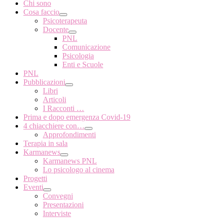
Chi sono
Cosa faccio
Psicoterapeuta
Docente
PNL
Comunicazione
Psicologia
Enti e Scuole
PNL
Pubblicazioni
Libri
Articoli
I Racconti …
Prima e dopo emergenza Covid-19
4 chiacchiere con…
Approfondimenti
Terapia in sala
Karmanews
Karmanews PNL
Lo psicologo al cinema
Progetti
Eventi
Convegni
Presentazioni
Interviste