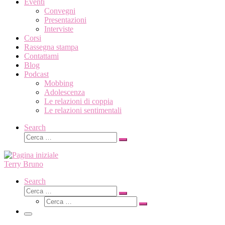
Eventi
Convegni
Presentazioni
Interviste
Corsi
Rassegna stampa
Contattami
Blog
Podcast
Mobbing
Adolescenza
Le relazioni di coppia
Le relazioni sentimentali
Search
Cerca
Cerca
…
Terry Bruno
Search
Cerca
Cerca
Cerca
…
Cerca
…
Menu