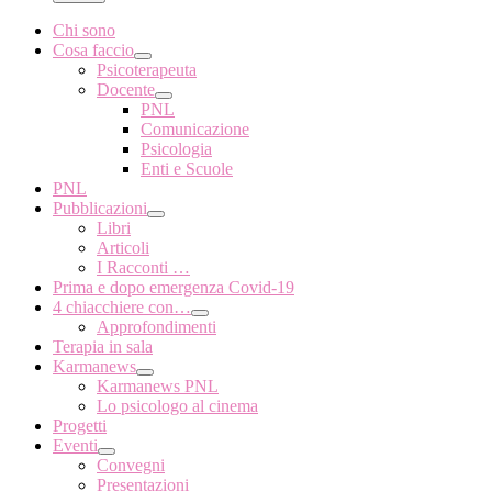
Chi sono
Cosa faccio
Psicoterapeuta
Docente
PNL
Comunicazione
Psicologia
Enti e Scuole
PNL
Pubblicazioni
Libri
Articoli
I Racconti …
Prima e dopo emergenza Covid-19
4 chiacchiere con…
Approfondimenti
Terapia in sala
Karmanews
Karmanews PNL
Lo psicologo al cinema
Progetti
Eventi
Convegni
Presentazioni