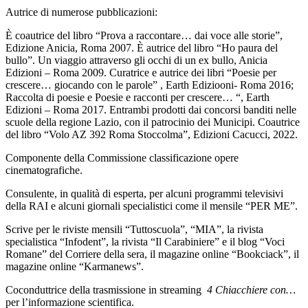
Autrice di numerose pubblicazioni:
È coautrice del libro “Prova a raccontare… dai voce alle storie”,
Edizione Anicia, Roma 2007. È autrice del libro “Ho paura del
bullo”. Un viaggio attraverso gli occhi di un ex bullo, Anicia
Edizioni – Roma 2009. Curatrice e autrice dei libri “Poesie per
crescere… giocando con le parole” , Earth Ediziooni- Roma 2016;
Raccolta di poesie e Poesie e racconti per crescere… “, Earth
Edizioni – Roma 2017. Entrambi prodotti dai concorsi banditi nelle
scuole della regione Lazio, con il patrocinio dei Municipi. Coautrice
del libro “Volo AZ 392 Roma Stoccolma”, Edizioni Cacucci, 2022.
Componente della Commissione classificazione opere
cinematografiche.
Consulente, in qualità di esperta, per alcuni programmi televisivi
della RAI e alcuni giornali specialistici come il mensile “PER ME”.
Scrive per le riviste mensili “Tuttoscuola”, “MIA”, la rivista
specialistica “Infodent”, la rivista “Il Carabiniere” e il blog “Voci
Romane” del Corriere della sera, il magazine online “Bookciack”, il
magazine online “Karmanews”.
Coconduttrice della trasmissione in streaming
4 Chiacchiere con…
per l’informazione scientifica.