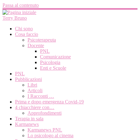
Passa al contenuto
Terry Bruno
Chi sono
Cosa faccio
Psicoterapeuta
Docente
PNL
Comunicazione
Psicologia
Enti e Scuole
PNL
Pubblicazioni
Libri
Articoli
I Racconti …
Prima e dopo emergenza Covid-19
4 chiacchiere con…
Approfondimenti
Terapia in sala
Karmanews
Karmanews PNL
Lo psicologo al cinema