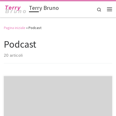
Terry Bruno
Passa al contenuto
Search
Me
Pagina iniziale
»
Podcast
Podcast
20 articoli