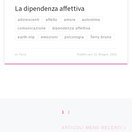
La dipendenza affettiva
adolescenti
affetto
amore
autostima
comunicazione
dipendenza affettiva
earth-nlp
emozioni
psicologia
Terry bruno
di
Terry
Pubblicato
11 Giugno 2022
Navigazione articoli
1
2
Ar
ARTICOLI MENO RECENTI