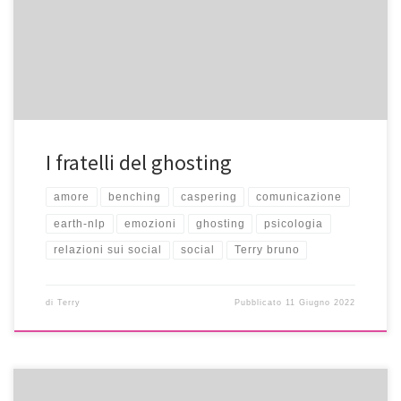
I fratelli del ghosting
amore
benching
caspering
comunicazione
earth-nlp
emozioni
ghosting
psicologia
relazioni sui social
social
Terry bruno
di
Terry
Pubblicato
11 Giugno 2022