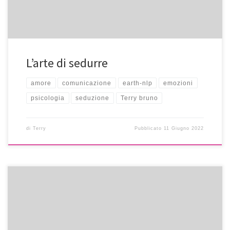
L’arte di sedurre
amore
comunicazione
earth-nlp
emozioni
psicologia
seduzione
Terry bruno
di
Terry
Pubblicato
11 Giugno 2022