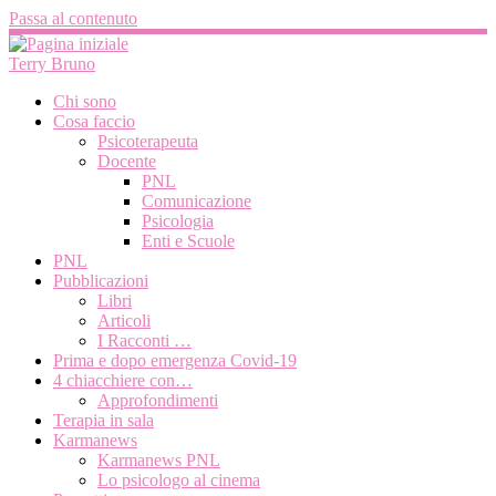
Passa al contenuto
Terry Bruno
Chi sono
Cosa faccio
Psicoterapeuta
Docente
PNL
Comunicazione
Psicologia
Enti e Scuole
PNL
Pubblicazioni
Libri
Articoli
I Racconti …
Prima e dopo emergenza Covid-19
4 chiacchiere con…
Approfondimenti
Terapia in sala
Karmanews
Karmanews PNL
Lo psicologo al cinema