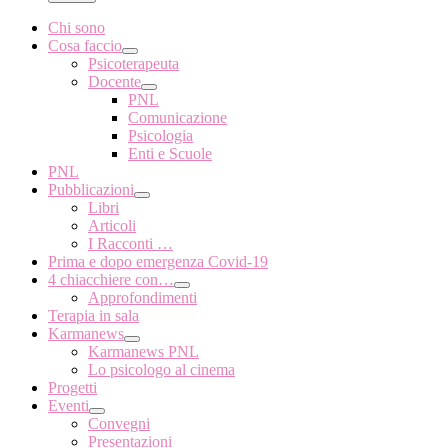
Chi sono
Cosa faccio
Psicoterapeuta
Docente
PNL
Comunicazione
Psicologia
Enti e Scuole
PNL
Pubblicazioni
Libri
Articoli
I Racconti …
Prima e dopo emergenza Covid-19
4 chiacchiere con…
Approfondimenti
Terapia in sala
Karmanews
Karmanews PNL
Lo psicologo al cinema
Progetti
Eventi
Convegni
Presentazioni