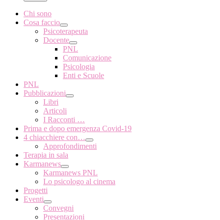
Chi sono
Cosa faccio
Psicoterapeuta
Docente
PNL
Comunicazione
Psicologia
Enti e Scuole
PNL
Pubblicazioni
Libri
Articoli
I Racconti …
Prima e dopo emergenza Covid-19
4 chiacchiere con…
Approfondimenti
Terapia in sala
Karmanews
Karmanews PNL
Lo psicologo al cinema
Progetti
Eventi
Convegni
Presentazioni