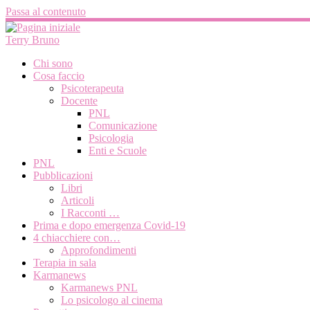
Passa al contenuto
Terry Bruno
Chi sono
Cosa faccio
Psicoterapeuta
Docente
PNL
Comunicazione
Psicologia
Enti e Scuole
PNL
Pubblicazioni
Libri
Articoli
I Racconti …
Prima e dopo emergenza Covid-19
4 chiacchiere con…
Approfondimenti
Terapia in sala
Karmanews
Karmanews PNL
Lo psicologo al cinema