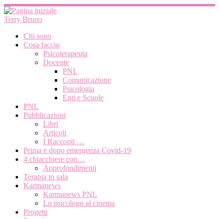
Passa
al
Terry Bruno
contenuto
Chi sono
Cosa faccio
Psicoterapeuta
Docente
PNL
Comunicazione
Psicologia
Enti e Scuole
PNL
Pubblicazioni
Libri
Articoli
I Racconti …
Prima e dopo emergenza Covid-19
4 chiacchiere con…
Approfondimenti
Terapia in sala
Karmanews
Karmanews PNL
Lo psicologo al cinema
Progetti