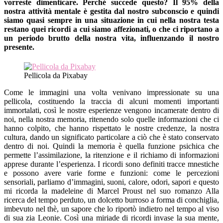
vorreste dimenticare. Perché succede questo? Il 95% della
nostra attività mentale è gestita dal nostro subconscio e quindi
siamo quasi sempre in una situazione in cui nella nostra testa
restano quei ricordi a cui siamo affezionati, o che ci riportano a
un periodo brutto della nostra vita, influenzando il nostro
presente.
Pellicola da Pixabay
Come le immagini una volta venivano impressionate su una
pellicola, costituendo la traccia di alcuni momenti importanti
immortalati, così le nostre esperienze vengono incamerate dentro di
noi, nella nostra memoria, ritenendo solo quelle informazioni che ci
hanno colpito, che hanno rispettato le nostre credenze, la nostra
cultura, dando un significato particolare a ciò che è stato conservato
dentro di noi. Quindi la memoria è quella funzione psichica che
permette l’assimilazione, la ritenzione e il richiamo di informazioni
apprese durante l’esperienza. I ricordi sono definiti tracce mnestiche
e possono avere varie forme e funzioni: come le percezioni
sensoriali, parliamo d’immagini, suoni, calore, odori, sapori e questo
mi ricorda la madeleine di Marcel Proust nel suo romanzo Alla
ricerca del tempo perduto, un dolcetto burroso a forma di conchiglia,
imbevuto nel thè, un sapore che lo riportò indietro nel tempo al viso
di sua zia Leonie. Così una miriade di ricordi invase la sua mente,