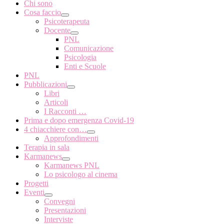
Chi sono
Cosa faccio
Psicoterapeuta
Docente
PNL
Comunicazione
Psicologia
Enti e Scuole
PNL
Pubblicazioni
Libri
Articoli
I Racconti …
Prima e dopo emergenza Covid-19
4 chiacchiere con…
Approfondimenti
Terapia in sala
Karmanews
Karmanews PNL
Lo psicologo al cinema
Progetti
Eventi
Convegni
Presentazioni
Interviste