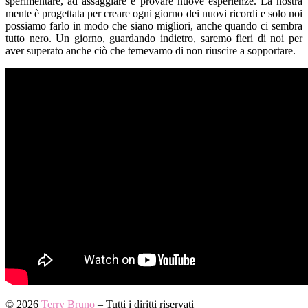
sperimentare, ad assaggiare e provare nuove esperienze. La nostra
mente è progettata per creare ogni giorno dei nuovi ricordi e solo noi
possiamo farlo in modo che siano migliori, anche quando ci sembra
tutto nero. Un giorno, guardando indietro, saremo fieri di noi per
aver superato anche ciò che temevamo di non riuscire a sopportare.
© 2026
Terry Bruno
– Tutti i diritti riservati