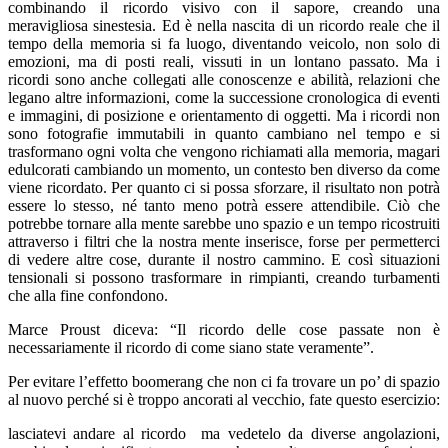
combinando il ricordo visivo con il sapore, creando una
meravigliosa sinestesia. Ed è nella nascita di un ricordo reale che il
tempo della memoria si fa luogo, diventando veicolo, non solo di
emozioni, ma di posti reali, vissuti in un lontano passato. Ma i
ricordi sono anche collegati alle conoscenze e abilità, relazioni che
legano altre informazioni, come la successione cronologica di eventi
e immagini, di posizione e orientamento di oggetti. Ma i ricordi non
sono fotografie immutabili in quanto cambiano nel tempo e si
trasformano ogni volta che vengono richiamati alla memoria, magari
edulcorati cambiando un momento, un contesto ben diverso da come
viene ricordato. Per quanto ci si possa sforzare, il risultato non potrà
essere lo stesso, né tanto meno potrà essere attendibile. Ciò che
potrebbe tornare alla mente sarebbe uno spazio e un tempo ricostruiti
attraverso i filtri che la nostra mente inserisce, forse per permetterci
di vedere altre cose, durante il nostro cammino. E così situazioni
tensionali si possono trasformare in rimpianti, creando turbamenti
che alla fine confondono.
Marce Proust diceva: “Il ricordo delle cose passate non è
necessariamente il ricordo di come siano state veramente”.
Per evitare l’effetto boomerang che non ci fa trovare un po’ di spazio
al nuovo perché si è troppo ancorati al vecchio, fate questo esercizio:
lasciatevi andare al ricordo ma vedetelo da diverse angolazioni,