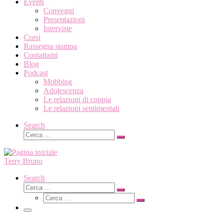
Eventi
Convegni
Presentazioni
Interviste
Corsi
Rassegna stampa
Contattami
Blog
Podcast
Mobbing
Adolescenza
Le relazioni di coppia
Le relazioni sentimentali
Search
Cerca
Cerca
…
Terry Bruno
Search
Cerca
Cerca
Cerca
…
Cerca
…
Menu