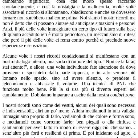
cambiando significato, cosa che molto spesso facciamo
spontaneamente, e così la nostalgia e la malinconia, molte volte
associate al ricordo si allontanano, sbiadiscono e anche se dovessero
tornare non sarebbero mai come prima. Noi siamo i nostri ricordi ma
non è detto che ci possano aiutare ad anticipare situazioni e persone!
Anzi, il più delle volte immaginare un certo tipo di futuro sulla base
di quanto accaduto ieri è molto pericoloso, un meccanismo di difesa
che però il più delle volte ci rema contro perché ci preclude nuove
esperienze e sensazioni.
Alcune volte i nostri ricordi condizionanti si manifestano con un
nostro dialogo interno, una sorta di rumore del tipo: “Non ce la farai,
stai attento!”, e allora, una volta individuato fate attenzione da dove
proviene e spostatelo dalla parte opposta, o in alto sempre più
lontano nello spazio, sino ad avere silenzio, o prendete il
telecomando e abbassate il volume. Una tecnica di PNL che
funziona molto bene. Più la si usa più si diventa esperti nel
cambiamento. Dobbiamo imparare a uscire dalla nostra
confort zone
.
I nostri ricordi sono come dei vestiti, alcuni dei quali sono necessari
e indispensabili, altri un po’ meno. Allora mettiamoli in una valigia,
immaginiamo proprio di farlo, vediamoli di che colore e forma sono,
e mettiamoli come vorremo farlo, ben piegati o alla rinfusa e
salutiamoli per aver fatto in modo di essere oggi ciò che siamo…
senz’altro più forti e resilienti di prima. E poi iniziamo ad agire, a