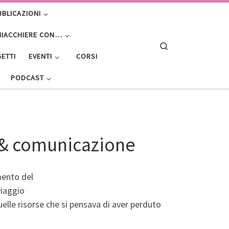
BBLICAZIONI
HIACCHIERE CON…
Search
ETTI
EVENTI
CORSI
PODCAST
 & comunicazione
mento del
viaggio
uelle risorse che si pensava di aver perduto