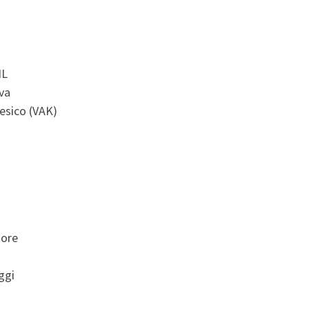
NL
iva
tesico (VAK)
tore
ggi