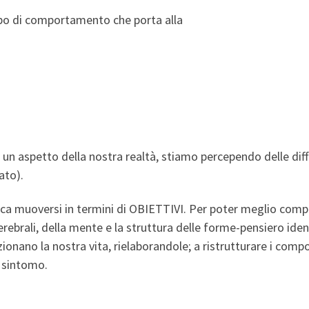
 tipo di comportamento che porta alla
un aspetto della nostra realtà, stiamo percependo delle diff
ato).
fica muoversi in termini di OBIETTIVI. Per poter meglio comp
ebrali, della mente e la struttura delle forme-pensiero identi
izionano la nostra vita, rielaborandole; a ristrutturare i c
n sintomo.