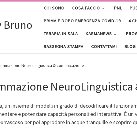
CHI SONO
COSA FACCIO
PNL
PU
y Bruno
PRIMA E DOPO EMERGENZA COVID-19
4 C
TERAPIA IN SALA
KARMANEWS
PROG
RASSEGNA STAMPA
CONTATTAMI
BLOG
grammazione NeuroLinguistica & comunicazione
ammazione NeuroLinguistica
a, un insieme di modelli in grado di decodificare il funziona
tare e potenziare capacità personali ed interattive. È un 
e burrascoso per poi approdare in acque tranquille e scoprire q