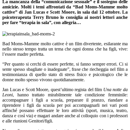
La mancanza della “comunicazione sessuale” e il sostegno delle
amicizie. Molti i temi affrontati da “Bad Moms-Mamme molto
cattive” di Jan Lucas e Scott Moore, in sala dal 12 ottobre. La
psicoterapeuta Terry Bruno lo consiglia ai nostri lettori anche
per fare “terapia in sala”, con allegria…
Bad Moms-Mamme molto cattive è un film divertente, esilarante ma
nello stesso tempo tratta un tema che ogni donna che ha figli, vive:
l’essere madre perfetta.
“Per quanto si cerchi di essere perfette, si fanno sempre errori. Ci si
sente spesso sbagliate o inadeguate”, frase che riecheggia nel film a
testimonianza di quello stato di stress fisico e psicologico che le
donne molto spesso vivono quotidianamente.
Jan Lucas e Scott Moore, quest’ultimo regista del film
Una notte da
Leoni
, hanno trattato mirabilmente tale condizione femminile:
accompagnare i figli a scuola, preparare il pranzo, riandare a
riprendere i figli da scuola per poi accompagnarli nei vari posti
affinché possano effettuare le loro attività (sport, musica, teatro,
danza e così via) e magari andare anche al colloquio con i professori
e alle riunioni Genitori/figli.