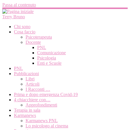
Passa al contenuto
Terry Bruno
Chi sono
Cosa faccio
Psicoterapeuta
Docente
PNL
Comunicazione
Psicologia
Enti e Scuole
PNL
Pubblicazioni
Libri
Articoli
I Racconti …
Prima e dopo emergenza Covid-19
4 chiacchiere con…
Approfondimenti
Terapia in sala
Karmanews
Karmanews PNL
Lo psicologo al cinema