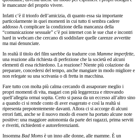
le mancanze del proprio vivere.
Infatti c’è il trionfo dell’amicizia, di quanto essa sia importante
particolarmente in quei momenti in cui tutto ti sembra cadere
addosso A complicare la condizione della mancanza della
“comunicazione sessuale” c’è poi internet con le sue chat e incontri
hard in webcam che cercano di soddisfare quelle carenze avvertite
ma mai denunciate.
In realtà il titolo del film sarebbe da tradurre con
Mamme imperfette
,
una reazione alla richiesta di perfezione che la società ed alcuni
elementi di essa richiedono. La reazione? Niente più colazione da
preparare, concedersi del tempo, anche mangiare in modo migliore e
non relegate su una scrivania o di fretta in macchina.
Fare tutto con molta più calma cercando di assaporare meglio i
propri momenti di vita, magari con più leggerezza e ritrovando
quell’allegria ormai sopita. Certo si passa da un eccesso all’altro sino
a quando ci si rende conto di aver esagerato e così la realtà si
ripresenta prepotentemente davanti. Allora ci si accorge di alcuni
errori fatti, anche se il nuovo modo di essere ha portato alcune note
positive: una maggiore autonomia da parte dei ragazzi, prima serviti
e riveriti, richiedenti e autoreferenzianti.
Insomma
Bad Moms
è un inno alle donne, alle mamme. È un