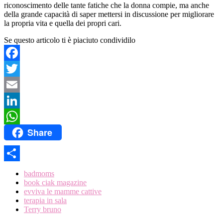
riconoscimento delle tante fatiche che la donna compie, ma anche
della grande capacità di saper mettersi in discussione per migliorare
la propria vita e quella dei propri cari.
Se questo articolo ti è piaciuto condividilo
Facebook
Twitter
Email
LinkedIn
Share
WhatsApp
Share
badmoms
book ciak magazine
evviva le mamme cattive
terapia in sala
Terry bruno