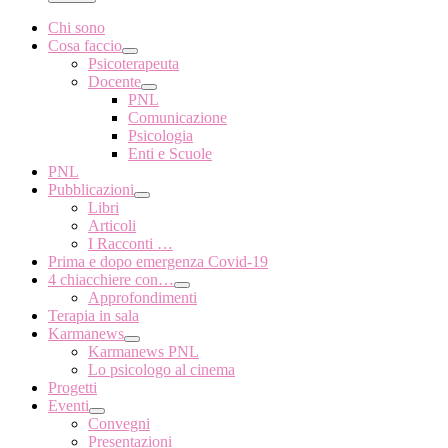
Chi sono
Cosa faccio
Psicoterapeuta
Docente
PNL
Comunicazione
Psicologia
Enti e Scuole
PNL
Pubblicazioni
Libri
Articoli
I Racconti …
Prima e dopo emergenza Covid-19
4 chiacchiere con…
Approfondimenti
Terapia in sala
Karmanews
Karmanews PNL
Lo psicologo al cinema
Progetti
Eventi
Convegni
Presentazioni