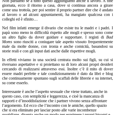
Non parliamo se a tutto questo aggiungiamo anche il lavoro. A fine
giornata, ecco il ritorno a casa, dove si continua ancora a girare
come una trottola, per poi sentire il proprio partner dire che è andato
al lavoro o ad alcuni appuntamenti, ha mangiato qualcosa con i
colleghi ed è sfinito…
Nel film infatti emerge il divario che esiste tra le madri e i padri. I
papà sono meno in difficoltà rispetto alle mogli e spesso sono come
un altro figlio da dover guidare e supportare. I registi di
Bad
Moms
sono riusciti a coniugare tale aspetto vissuto frequentemente
male da molte donne, con ironia e anche comicità, basandosi su
storie reali e con gli input dati anche dalle rispettive mogli.
In effetti viviamo in una società centrata molto sui figli, su cui si
riversano aspettative e si proiettano su di loro alcuni propri desideri
cercando di realizzarsi attraverso essi. Inoltre c’è il mito di dover
essere madri perfette e tale condizionamento è dato da libri e blog
che continuamente spuntano sugli scaffali delle librerie e su internet,
su come esserlo.
Interessante è anche l’aspetto sessuale che viene trattato, anche in
questo caso, con semplicità e leggerezza, e cioè la mancanza di
rapporti e d’insoddisfazione che i partner vivono senza affrontare
l’argomento. Ed ecco che l’incontro con le amiche, quello spazio
che si era eliminato per lasciar posto alle varie incombenze
quotidiane, diventa anche un modo per esprimere i propri bisogni e