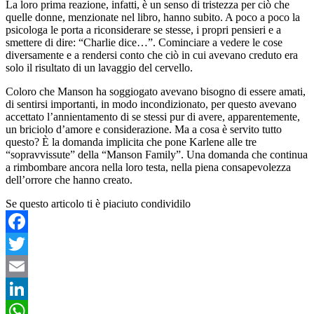
La loro prima reazione, infatti, è un senso di tristezza per ciò che
quelle donne, menzionate nel libro, hanno subito. A poco a poco la
psicologa le porta a riconsiderare se stesse, i propri pensieri e a
smettere di dire: “Charlie dice…”. Cominciare a vedere le cose
diversamente e a rendersi conto che ciò in cui avevano creduto era
solo il risultato di un lavaggio del cervello.
Coloro che Manson ha soggiogato avevano bisogno di essere amati,
di sentirsi importanti, in modo incondizionato, per questo avevano
accettato l’annientamento di se stessi pur di avere, apparentemente,
un briciolo d’amore e considerazione. Ma a cosa è servito tutto
questo? È la domanda implicita che pone Karlene alle tre
“sopravvissute” della “Manson Family”. Una domanda che continua
a rimbombare ancora nella loro testa, nella piena consapevolezza
dell’orrore che hanno creato.
Se questo articolo ti è piaciuto condividilo
Facebook
Twitter
Email
LinkedIn