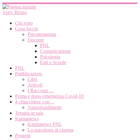
Passa
al
Terry Bruno
contenuto
Chi sono
Cosa faccio
Psicoterapeuta
Docente
PNL
Comunicazione
Psicologia
Enti e Scuole
PNL
Pubblicazioni
Libri
Articoli
I Racconti …
Prima e dopo emergenza Covid-19
4 chiacchiere con…
Approfondimenti
Terapia in sala
Karmanews
Karmanews PNL
Lo psicologo al cinema
Progetti