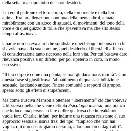
della setta, ma soprattutto dei suoi desideri.
Lui era il padrone del loro corpo, della loro mente e della loro
anima. Era un’alienazione continua della mente altrui, attuata
mirabilmente con un gioco di sguardi, di movimenti, del tono della
voce e di quel guizzo di follia che spaventava ma che allo stesso
tempo affascinava.
Charlie non faceva altro che soddisfare quei bisogni inconsci di chi
si avvicinava alla sua comune, quel desiderio di libertà, di affetto e
di considerazione tanto ricercato nella loro vita. Per cui bastava dare
rilevanza positiva a un difetto, per poi ripeterlo in coro, in modo
ossessivo.
“Il tuo corpo è come una pianta, se non gli dai amore, morirà”. Con
questa frase si giustificava l’abbattimento di qualsiasi inibizione
sessuale, lasciando andare l’intera comunità a rapporti di gruppo,
spesso sotto gli effetti di stupefacenti.
Ma come riusciva Manson a ottenere “liberamente” ciò che voleva?
Utilizzava quella che viene definita
Psicologia inversa
, una pratica
che induce una persona a fare o dire qualcosa che in realtà non
vuole fare. Charlie, infatti, per indurre una ragazza resistente al suo
approccio sessuale, usava frasi del tipo: “Capisco che non hai
voglia, qui non costringiamo nessuno, allora andiamo dagli altri”.