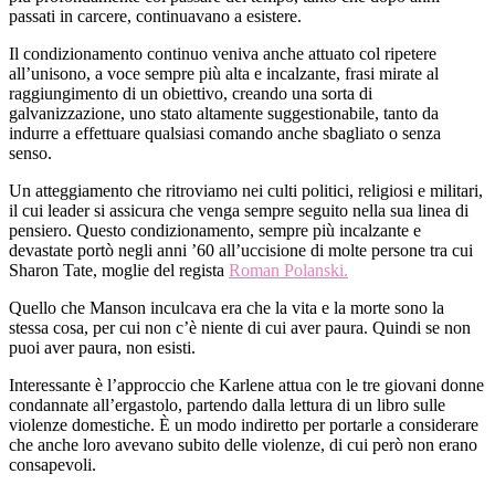
passati in carcere, continuavano a esistere.
Il condizionamento continuo veniva anche attuato col ripetere
all’unisono, a voce sempre più alta e incalzante, frasi mirate al
raggiungimento di un obiettivo, creando una sorta di
galvanizzazione, uno stato altamente suggestionabile, tanto da
indurre a effettuare qualsiasi comando anche sbagliato o senza
senso.
Un atteggiamento che ritroviamo nei culti politici, religiosi e militari,
il cui leader si assicura che venga sempre seguito nella sua linea di
pensiero. Questo condizionamento, sempre più incalzante e
devastate portò negli anni ’60 all’uccisione di molte persone tra cui
Sharon Tate, moglie del regista
Roman Polanski.
Quello che Manson inculcava era che la vita e la morte sono la
stessa cosa, per cui non c’è niente di cui aver paura. Quindi se non
puoi aver paura, non esisti.
Interessante è l’approccio che Karlene attua con le tre giovani donne
condannate all’ergastolo, partendo dalla lettura di un libro sulle
violenze domestiche. È un modo indiretto per portarle a considerare
che anche loro avevano subito delle violenze, di cui però non erano
consapevoli.