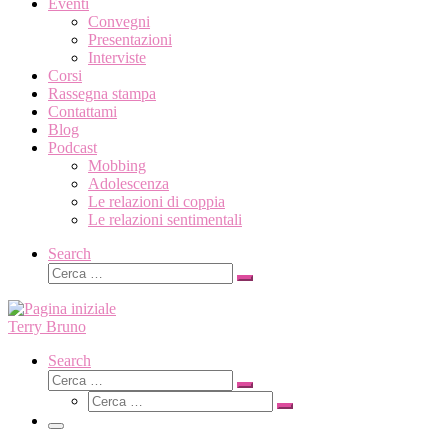
Eventi
Convegni
Presentazioni
Interviste
Corsi
Rassegna stampa
Contattami
Blog
Podcast
Mobbing
Adolescenza
Le relazioni di coppia
Le relazioni sentimentali
Search
Cerca
Cerca
…
Terry Bruno
Search
Cerca
Cerca
Cerca
…
Cerca
…
Menu