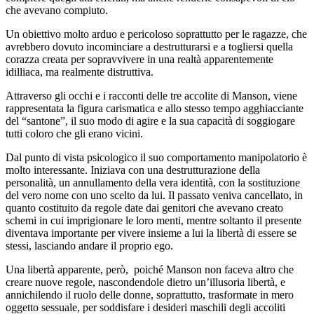
che avevano compiuto.
Un obiettivo molto arduo e pericoloso soprattutto per le ragazze, che
avrebbero dovuto incominciare a destrutturarsi e a togliersi quella
corazza creata per sopravvivere in una realtà apparentemente
idilliaca, ma realmente distruttiva.
Attraverso gli occhi e i racconti delle tre accolite di Manson, viene
rappresentata la figura carismatica e allo stesso tempo agghiacciante
del “santone”, il suo modo di agire e la sua capacità di soggiogare
tutti coloro che gli erano vicini.
Dal punto di vista psicologico il suo comportamento manipolatorio è
molto interessante. Iniziava con una destrutturazione della
personalità, un annullamento della vera identità, con la sostituzione
del vero nome con uno scelto da lui. Il passato veniva cancellato, in
quanto costituito da regole date dai genitori che avevano creato
schemi in cui imprigionare le loro menti, mentre soltanto il presente
diventava importante per vivere insieme a lui la libertà di essere se
stessi, lasciando andare il proprio ego.
Una libertà apparente, però, poiché Manson non faceva altro che
creare nuove regole, nascondendole dietro un’illusoria libertà, e
annichilendo il ruolo delle donne, soprattutto, trasformate in mero
oggetto sessuale, per soddisfare i desideri maschili degli accoliti