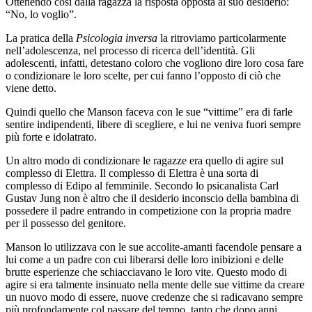
Ottenendo così dalla ragazza la risposta opposta al suo desiderio:
“No, lo voglio”.
La pratica della
Psicologia inversa
la ritroviamo particolarmente
nell’adolescenza, nel processo di ricerca dell’identità. Gli
adolescenti, infatti, detestano coloro che vogliono dire loro cosa fare
o condizionare le loro scelte, per cui fanno l’opposto di ciò che
viene detto.
Quindi quello che Manson faceva con le sue “vittime” era di farle
sentire indipendenti, libere di scegliere, e lui ne veniva fuori sempre
più forte e idolatrato.
Un altro modo di condizionare le ragazze era quello di agire sul
complesso di Elettra. Il complesso di Elettra è una sorta di
complesso di Edipo al femminile. Secondo lo psicanalista Carl
Gustav Jung non è altro che il desiderio inconscio della bambina di
possedere il padre entrando in competizione con la propria madre
per il possesso del genitore.
Manson lo utilizzava con le sue accolite-amanti facendole pensare a
lui come a un padre con cui liberarsi delle loro inibizioni e delle
brutte esperienze che schiacciavano le loro vite. Questo modo di
agire si era talmente insinuato nella mente delle sue vittime da creare
un nuovo modo di essere, nuove credenze che si radicavano sempre
più profondamente col passare del tempo, tanto che dopo anni