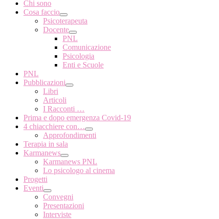
Chi sono
Cosa faccio
Psicoterapeuta
Docente
PNL
Comunicazione
Psicologia
Enti e Scuole
PNL
Pubblicazioni
Libri
Articoli
I Racconti …
Prima e dopo emergenza Covid-19
4 chiacchiere con…
Approfondimenti
Terapia in sala
Karmanews
Karmanews PNL
Lo psicologo al cinema
Progetti
Eventi
Convegni
Presentazioni
Interviste