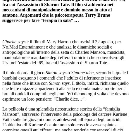
tra cui l’assassinio di Sharon Tate. Il film si addentra nei
meccanismi di manipolazione e dominio messo in atto al
santone. Argomenti che la psicoterapeuta Terry Bruno
suggerisce per fare “terapia in sala” …
Charlie says
è il film di Mary Harron che uscirà il 22 agosto, per
No.Mad Entertainment e che analizza le dinamiche sociali e
antropologiche all’interno della setta di Charles Manson, musicista,
manipolatore e mandante degli efferati omicidi che sconvolsero gli
Usa nell’estate del ’69, tra cui l’assassinio di Sharon Tate.
Il titolo ricorda il gioco
Simon says
o
Simone dice
, secondo il quale i
bambini eseguono i comandi che l’adulto di riferimento inserisce
nella frase che inizia con
Simon says
. Il titolo, infatti, richiama quello
che le tre ragazze appartenenti alla setta e condannate a morte per i
brutali omicidi compiuti negli anni ’60 dicono ogni volta che devono
esprimere un loro pensiero: “Charlie dice…”.
La pellicola è una splendida ricostruzione storica della “famiglia
Manson”, attraverso l’intervento della psicologa del carcere Karlene
Faith sulle tre giovani donne, adolescenti all’epoca degli omicidi.
L’obiettivo di Karlene è capire non solo cosa le avesse spinte a
compiere quegli atti efferati, ma anche renderle consapevoli di ciò