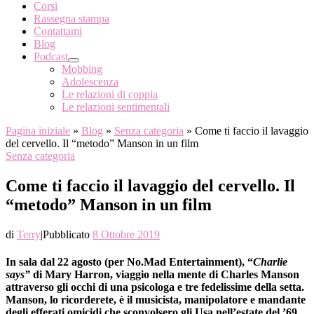
Corsi
Rassegna stampa
Contattami
Blog
Podcast
Mobbing
Adolescenza
Le relazioni di coppia
Le relazioni sentimentali
Pagina iniziale
»
Blog
»
Senza categoria
»
Come ti faccio il lavaggio
del cervello. Il “metodo” Manson in un film
Senza categoria
Come ti faccio il lavaggio del cervello. Il
“metodo” Manson in un film
di
Terry
|
Pubblicato
8 Ottobre 2019
In sala dal 22 agosto (per No.Mad Entertainment), “
Charlie
says”
di Mary Harron, viaggio nella mente di Charles Manson
attraverso gli occhi di una psicologa e tre fedelissime della setta.
Manson, lo ricorderete, è il musicista, manipolatore e mandante
degli efferati omicidi che sconvolsero gli Usa nell’estate del ’69,