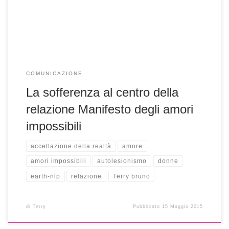
parte del mondo e né tu, né io abbiamo […]
COMUNICAZIONE
La sofferenza al centro della
relazione Manifesto degli amori
impossibili
accettazione della realtà
amore
amori impossibili
autolesionismo
donne
earth-nlp
relazione
Terry bruno
di
Terry
Pubblicato
15 Maggio 2015