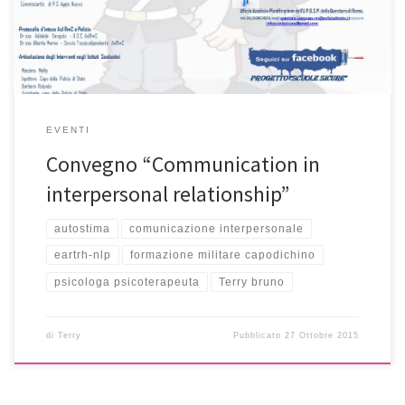
EVENTI
Convegno “Communication in
interpersonal relationship”
autostima
comunicazione interpersonale
eartrh-nlp
formazione militare capodichino
psicologa psicoterapeuta
Terry bruno
di
Terry
Pubblicato
27 Ottobre 2015