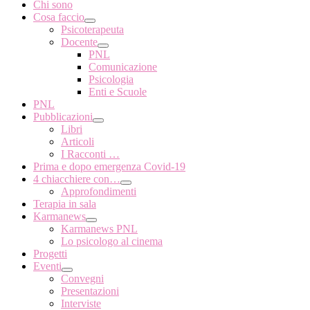
Chi sono
Cosa faccio
Psicoterapeuta
Docente
PNL
Comunicazione
Psicologia
Enti e Scuole
PNL
Pubblicazioni
Libri
Articoli
I Racconti …
Prima e dopo emergenza Covid-19
4 chiacchiere con…
Approfondimenti
Terapia in sala
Karmanews
Karmanews PNL
Lo psicologo al cinema
Progetti
Eventi
Convegni
Presentazioni
Interviste