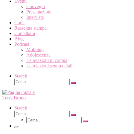
Eventi
Convegni
Presentazioni
Interviste
Corsi
Rassegna stampa
Contattami
Blog
Podcast
Mobbing
Adolescenza
Le relazioni di coppia
Le relazioni sentimentali
Search
Cerca
Cerca
…
Terry Bruno
Search
Cerca
Cerca
Cerca
…
Cerca
…
Menu