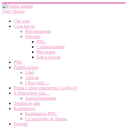
Passa
al
Terry Bruno
contenuto
Chi sono
Cosa faccio
Psicoterapeuta
Docente
PNL
Comunicazione
Psicologia
Enti e Scuole
PNL
Pubblicazioni
Libri
Articoli
I Racconti …
Prima e dopo emergenza Covid-19
4 chiacchiere con…
Approfondimenti
Terapia in sala
Karmanews
Karmanews PNL
Lo psicologo al cinema
Progetti